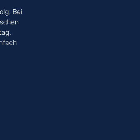
olg. Bei
ischen
tag.
infach