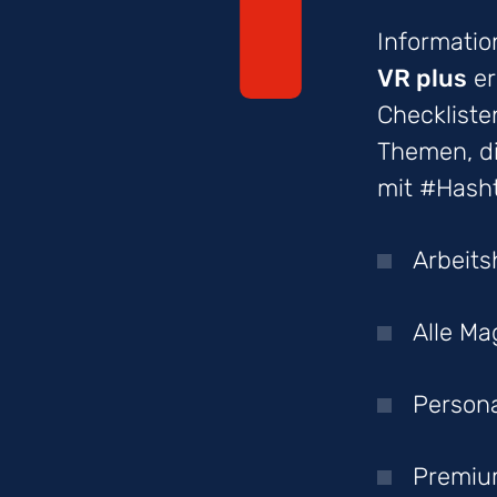
Information
VR plus
er
Checkliste
Themen, di
mit #Hash
Arbeits
Alle Ma
Persona
Premi