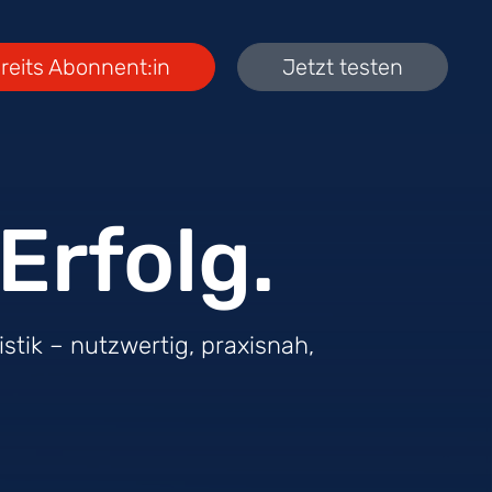
reits Abonnent:in
Jetzt testen
Erfolg.
stik – nutzwertig, praxisnah,