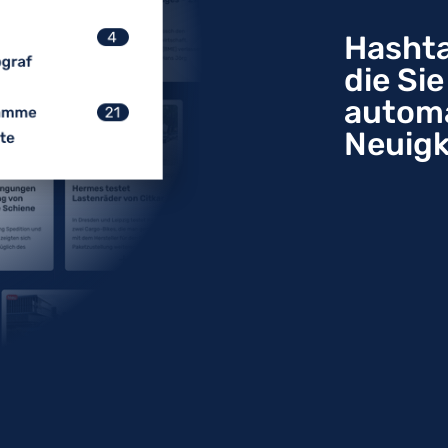
Hashta
die Si
automa
Neuigk