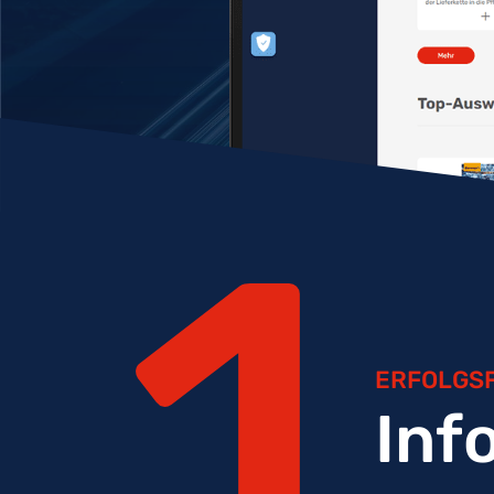
1
ERFOLGS
Inf